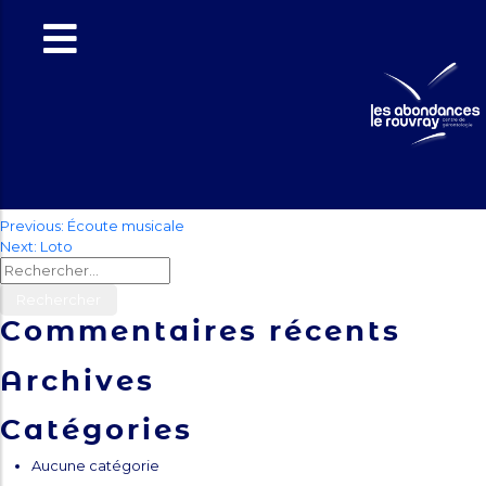
Vélo
connecté /
jeux
Navigation
Previous:
Écoute musicale
Next:
Loto
de
Rechercher :
l’article
Commentaires récents
Archives
Catégories
Aucune catégorie