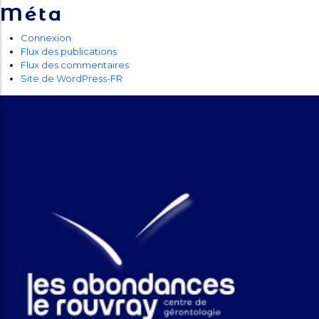
Méta
Connexion
Flux des publications
Flux des commentaires
Site de WordPress-FR