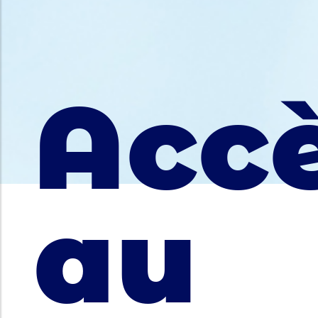
Acc
au