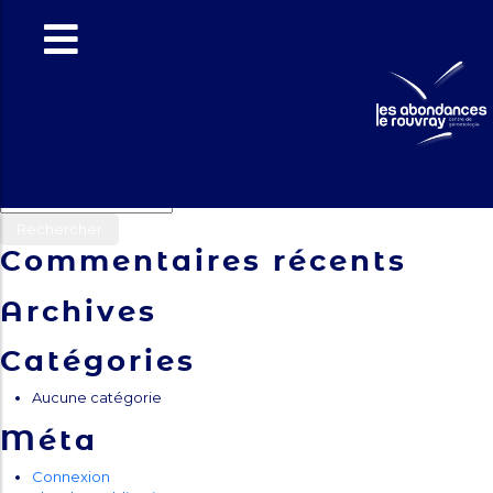
EHPAD 1er
étage
Navigation
Previous:
EHPAD
Next:
EHPAD salle d’animation
de
Rechercher :
l’article
Commentaires récents
Archives
Catégories
Aucune catégorie
Méta
Connexion