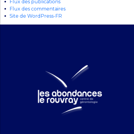
Flux des publications
Flux des commentaires
Site de WordPress-FR