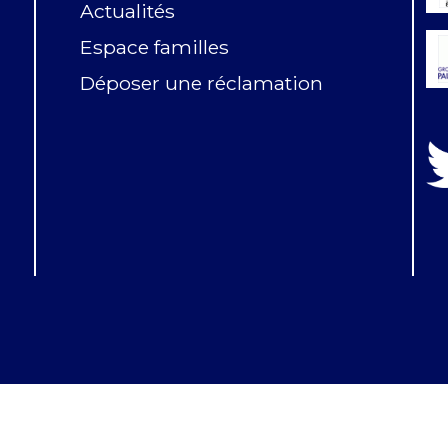
Actualités
Espace familles
Déposer une réclamation
©2021 – Site réalisé par
Versalis
–
RGPD
-
Mentions légale