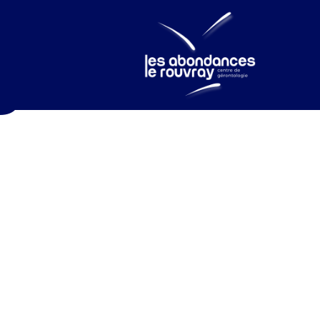
é –
s