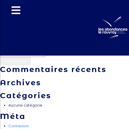
Le Rouvray
: Mars 2025
Navigation
Previous:
Les Abondances : Mars 2025
Next:
Les Abondances : Avril 2025
de
Rechercher :
l’article
Commentaires récents
Archives
Catégories
Aucune catégorie
Méta
Connexion