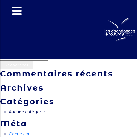
Le Rouvray
: juin 2025
Navigation
Previous:
Le Rouvray : Avril 2025
Next:
Les Abondances : Juillet 2025
de
Rechercher :
l’article
Commentaires récents
Archives
Catégories
Aucune catégorie
Méta
Connexion