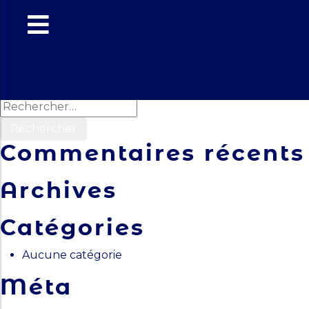
Le Rouvr
Navigation
Previous:
Les Abondances : novembre
Next:
Les Abondances : Décembre
de
Rechercher :
l’article
Commentaires récents
Archives
Catégories
Aucune catégorie
Méta