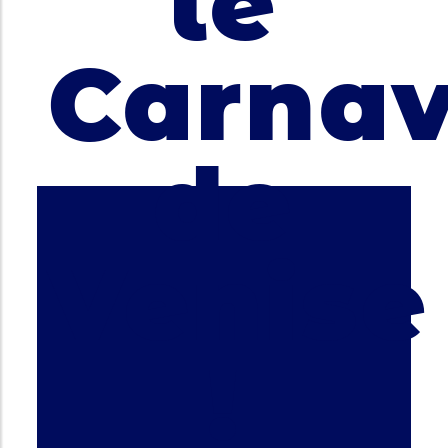
le
Carnav
de
Venise
!