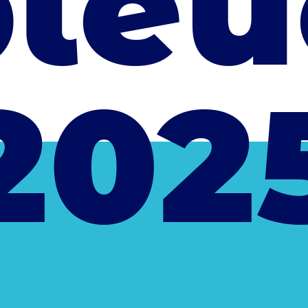
bleu
202