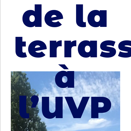
de la
terras
à
l’UVP