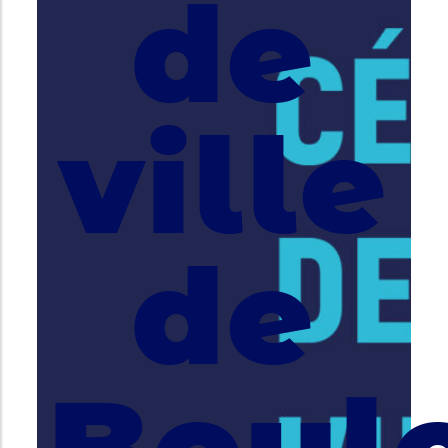
de
ville
de