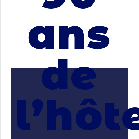
ans
de
l’hôt