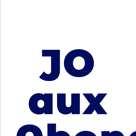
JO
aux