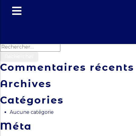
Quiz
Navigation
Previous:
Gymnastique douce
Next:
Revue de presse
de
Rechercher :
l’article
Commentaires récents
Archives
Catégories
Aucune catégorie
Méta