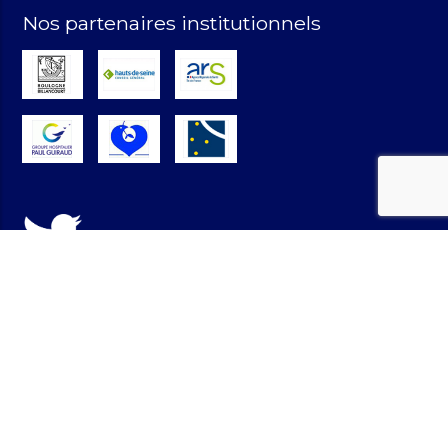
Nos partenaires institutionnels
©2021 – Site réalisé par
Versalis
–
RGPD
-
Mentions légales